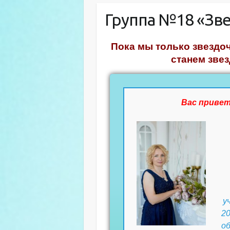
Группа №18 «Зв
Пока мы только звездоч
станем зве
Вас приве
у
2
о