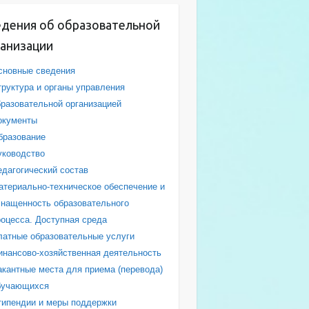
едения об образовательной
ганизации
сновные сведения
труктура и органы управления
бразовательной организацией
окументы
бразование
уководство
едагогический состав
атериально-техническое обеспечение и
снащенность образовательного
роцесса. Доступная среда
латные образовательные услуги
инансово-хозяйственная деятельность
акантные места для приема (перевода)
бучающихся
типендии и меры поддержки