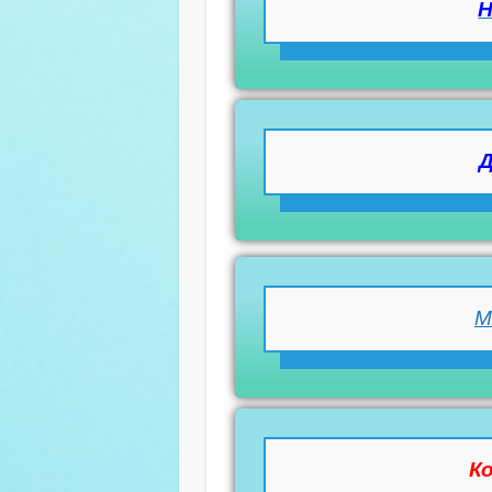
Н
М
К