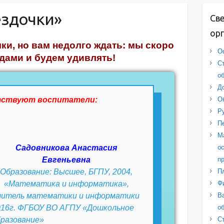
ездочки»
Св
ор
ки, но вам недолго ждать: мы скоро
О
здами и будем удивлять!
С
о
Д
О
тствуют воспитатели:
Р
П
М
о
Садовникова Анастасия
п
Евгеньевна
П
Образование: Высшее, БГПУ, 2004,
Ф
«Математика и информатика»,
В
читель математики и информатики
о
016г. ФГБОУ ВО АГПУ «Дошкольное
С
бразование»