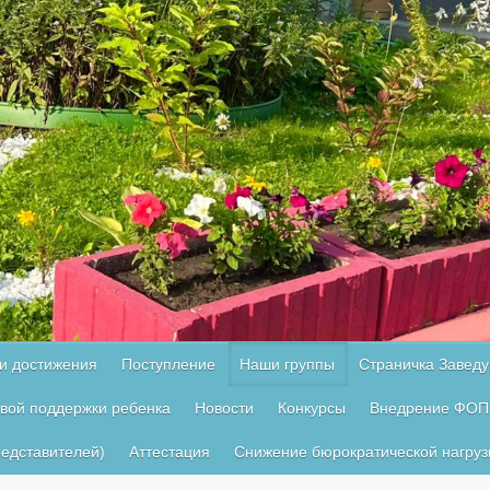
и достижения
Поступление
Наши группы
Страничка Завед
овой поддержки ребенка
Новости
Конкурсы
Внедрение ФОП
едставителей)
Аттестация
Снижение бюрократической нагруз