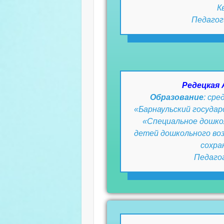
К
Педагог
Редецкая 
Образование
: ср
«Барнаульский государ
«Специальное дошко
детей дошкольного воз
сохра
Педагог