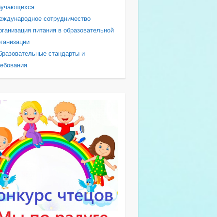
бучающихся
еждународное сотрудничество
рганизация питания в образовательной
рганизации
бразовательные стандарты и
ребования