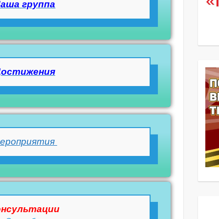
аша группа
Достижения
ероприятия
онсультации