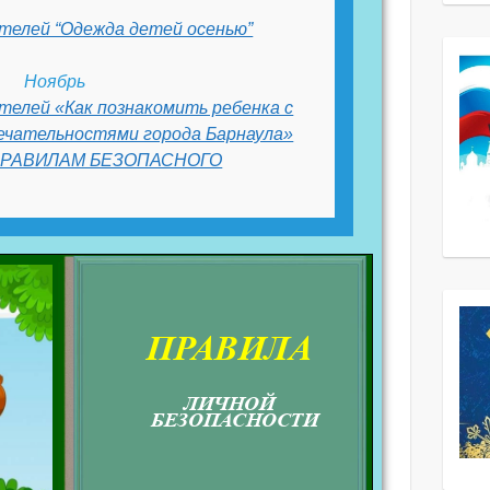
телей “Одежда детей осенью”
Ноябрь
телей «Как познакомить ребенка с
ечательностями города Барнаула»
ПРАВИЛАМ БЕЗОПАСНОГО