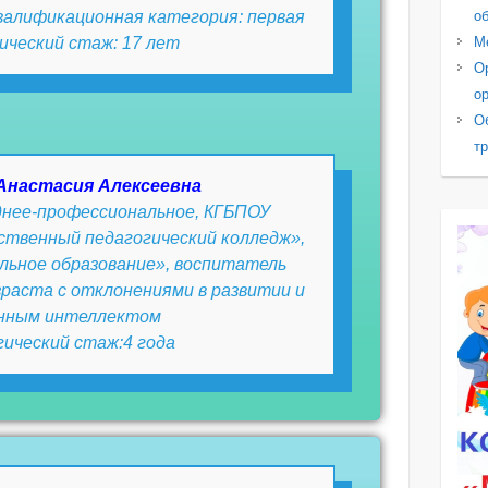
о
валификационная категория: первая
М
ический стаж: 17 лет
О
о
О
т
Анастасия Алексеевна
еднее-профессиональное, КГБПОУ
ственный педагогический колледж»,
льное образование», воспитатель
раста с отклонениями в развитии и
нным интеллектом
ический стаж:4 года